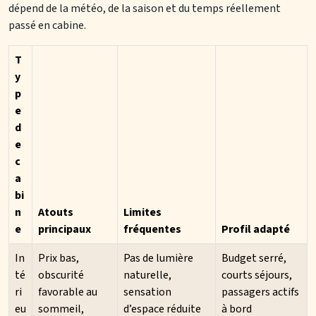
dépend de la météo, de la saison et du temps réellement
passé en cabine.
T
y
p
e
d
e
c
a
bi
n
Atouts
Limites
e
principaux
fréquentes
Profil adapté
In
Prix bas,
Pas de lumière
Budget serré,
té
obscurité
naturelle,
courts séjours,
ri
favorable au
sensation
passagers actifs
eu
sommeil,
d’espace réduite
à bord