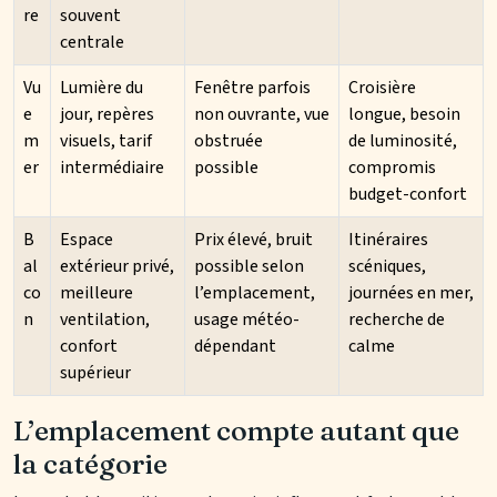
re
souvent
centrale
Vu
Lumière du
Fenêtre parfois
Croisière
e
jour, repères
non ouvrante, vue
longue, besoin
m
visuels, tarif
obstruée
de luminosité,
er
intermédiaire
possible
compromis
budget-confort
B
Espace
Prix élevé, bruit
Itinéraires
al
extérieur privé,
possible selon
scéniques,
co
meilleure
l’emplacement,
journées en mer,
n
ventilation,
usage météo-
recherche de
confort
dépendant
calme
supérieur
L’emplacement compte autant que
la catégorie